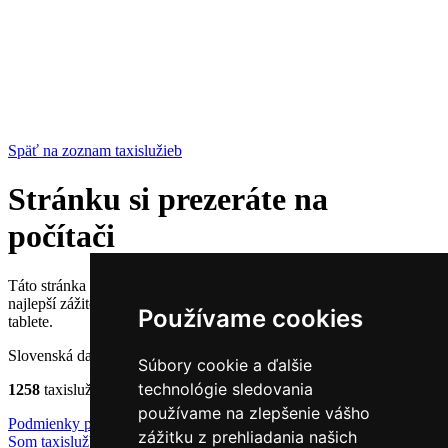
Späť na zoznam taxislužieb
Stránku si prezeráte na
počítači
Táto stránka bola primárne navrhnutá pre mobilné zariadenia. Pre čo
najlepší zážitok, Vám odporúčame, otvoriť si ju na mobile alebo
Používame cookies
tablete.
Slovenská databáza taxislužieb
Súbory cookie a ďalšie
technológie sledovania
1258
taxislužieb a
3185
tel. čísel
používame na zlepšenie vášho
Podmienky používania
|
Ochrana súkromia
Nastavenie cookies
zážitku z prehliadania našich
Som taxislužba
|
Reklama
|
Kontakt