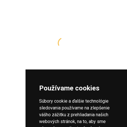
Stránku si prezeráte na počítači
Používame cookies
SPÄŤ NA ZOZNAM TAXISLUŽIEB
Táto stránka bola primárne navrhnutá pre mobilné zariadenia. Pre
čo najlepší zážitok, Vám odporúčame, otvoriť si ju na mobile
Súbory cookie a ďalšie technológie
alebo tablete.
sledovania používame na zlepšenie
vášho zážitku z prehliadania našich
webových stránok, na to, aby sme
SLOVENSKÁ DATABÁZA TAXISLUŽIEB