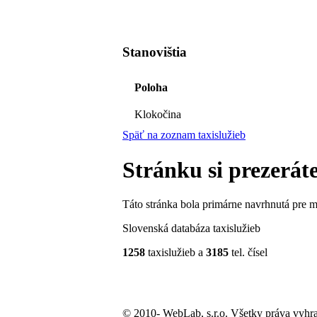
Stanovištia
Poloha
Klokočina
Späť na zoznam taxislužieb
Stránku si prezeráte
Táto stránka bola primárne navrhnutá pre mo
Slovenská databáza taxislužieb
1258
taxislužieb a
3185
tel. čísel
© 2010-
WebLab, s.r.o. Všetky práva vyhr