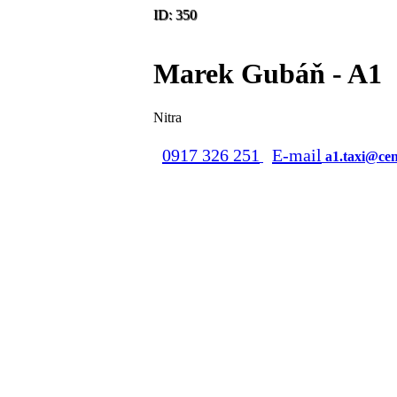
ID: 350
Marek Gubáň - A1
Nitra
0917 326 251
E-mail
a1.taxi@ce