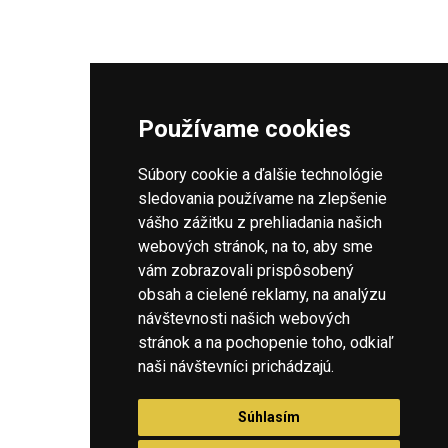
Skoda Octavia
(sedadiel: 5), Pohodlné, klimatizované, bezpečné...
Skoda Octavia
(sedadiel: 5), Pohodlné, klimatizované, bezpečné...
Stránku si prezeráte na počítači
Používame cookies
SPÄŤ NA ZOZNAM TAXISLUŽIEB
Táto stránka bola primárne navrhnutá pre mobilné zariadenia. Pre
čo najlepší zážitok, Vám odporúčame, otvoriť si ju na mobile
Súbory cookie a ďalšie technológie
alebo tablete.
sledovania používame na zlepšenie
vášho zážitku z prehliadania našich
webových stránok, na to, aby sme
SLOVENSKÁ DATABÁZA TAXISLUŽIEB
vám zobrazovali prispôsobený
1258
taxislužieb a
3185
tel. čísel
obsah a cielené reklamy, na analýzu
návštevnosti našich webových
stránok a na pochopenie toho, odkiaľ
naši návštevníci prichádzajú.
Podmienky používania
|
Ochrana súkromia
Nastavenie cookies
Súhlasím
Som taxislužba
|
Reklama
|
Kontakt