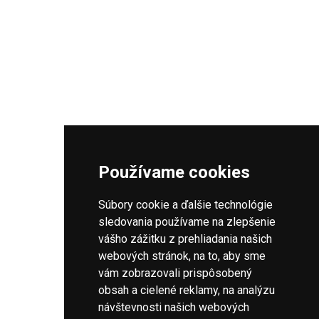
Namestovo
VOZOVÝ PARK
Vozidlo
Nissan primera p12
(sedadiel: 5)
Skoda fabia
(sedadiel: 5)
Stránku si prezeráte na počítači
Používame cookies
SPÄŤ NA ZOZNAM TAXISLUŽIEB
Táto stránka bola primárne navrhnutá pre mobilné zariadenia. Pre
čo najlepší zážitok, Vám odporúčame, otvoriť si ju na mobile
Súbory cookie a ďalšie technológie
alebo tablete.
sledovania používame na zlepšenie
vášho zážitku z prehliadania našich
webových stránok, na to, aby sme
SLOVENSKÁ DATABÁZA TAXISLUŽIEB
vám zobrazovali prispôsobený
1258
taxislužieb a
3185
tel. čísel
obsah a cielené reklamy, na analýzu
návštevnosti našich webových